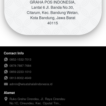
GRAHA POS INDONESIA, 
Lantai 6 Jl. Banda No.30, 
Citarum, Kec. Bandung Wetan, 
Kota Bandung, Jawa Barat 
40115
Contact Info
0852-1532-7013
0878-7887-7684
0859-2233-1010
0813-8002-4649
admin@wisatahalalindonesia.id
Alamat
Ruko Graha Cirendeu, Jl. Raya Cirendeu 
No.1C, Cireundeu, Kec. Ciputat Tim., 