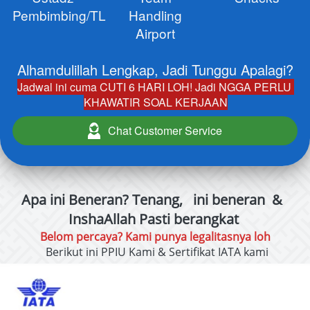
Pembimbing/TL
Handling
Airport
Alhamdulillah Lengkap, Jadi Tunggu Apalagi?
Jadwal ini cuma CUTI 6 HARI LOH! Jadi NGGA PERLU 
KHAWATIR SOAL KERJAAN
Chat Customer Service
`
Apa ini Beneran? Tenang, 
 ini beneran
&
InshaAllah Pasti berangkat 
Belom percaya? Kami punya legalitasnya loh
Berikut ini PPIU Kami
 & Sertifikat IATA kami