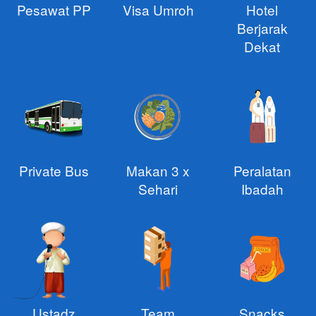
Pesawat PP
Visa Umroh
Hotel
Berjarak
Dekat
Private Bus
Makan 3 x
Peralatan
Sehari
Ibadah
Ustadz
Team
Snacks