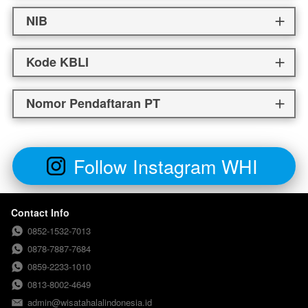
NIB
Kode KBLI
Nomor Pendaftaran PT
Follow Instagram WHI
`
Contact Info
0852-1532-7013
0878-7887-7684
0859-2233-1010
0813-8002-4649
admin@wisatahalalindonesia.id