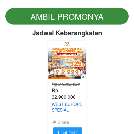
AMBIL PROMONYA
`
Jadwal Keberangkatan
Rp 34.900.000
Rp 
32.900.000
WEST EUROPE
SPESIAL
WINTER | 20-
30 JANUARI
Share
2025
`
Lihat Detil