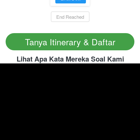
`
End Reached
Tanya Itinerary & Daftar
`
Lihat Apa Kata Mereka Soal Kami