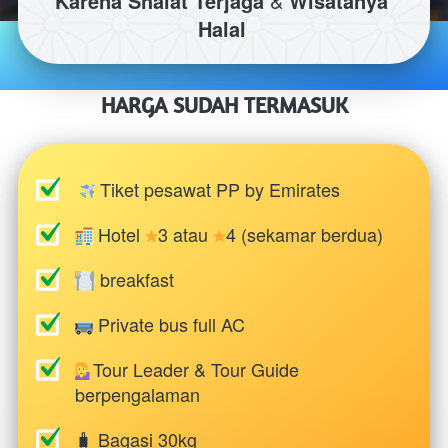
Karena Shalat Terjaga 
& 
Wisatanya 
Halal
HARGA SUDAH TERMASUK
 Tiket pesawat PP by Emirates
 Hotel 
3 atau 
4 (sekamar berdua)
 breakfast
 Private bus full AC
Tour Leader & Tour Guide 
berpengalaman
🧳 Bagasi 30kg