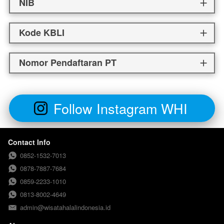
NIB
Kode KBLI
Nomor Pendaftaran PT
Follow Instagram WHI
`
Contact Info
0852-1532-7013
0878-7887-7684
0859-2233-1010
0813-8002-4649
admin@wisatahalalindonesia.id