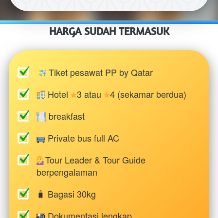
HARGA SUDAH TERMASUK
 Tiket pesawat PP by Qatar
 Hotel 
3 atau 
4 (sekamar berdua)
 breakfast
 Private bus full AC
Tour Leader & Tour Guide 
berpengalaman
🧳 Bagasi 30kg
 Dokumentasi lengkap