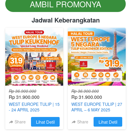
AMBIL PROMONYA
`
Jadwal Keberangkatan
Rp 36.900.000
Rp 36.900.000
Rp 31.900.000
Rp 31.900.000
WEST EUROPE TULIP | 15
WEST EUROPE TULIP | 27
- 24 APRIL 2025
APRIL – 6 MAY 2025
Share
`
Lihat Detil
Share
`
Lihat Detil