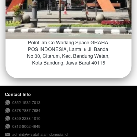
Point lab Co Working Space GRAHA 
POS INDONESIA, Lantai 6 Jl. Banda 
No.30, Citarum, Kec. Bandung Wetan, 
Kota Bandung, Jawa Barat 40115
Contact Info
0852-1532-7013
0878-7887-7684
0859-2233-1010
0813-8002-4649
admin@wisatahalalindonesia.id