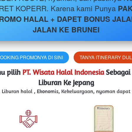
RET KOPERR. Karena kami Punya 
PAK
ROMO HALAL + DAPET BONUS JALA
JALAN KE BRUNEI
OOKING PROMONYA DI SINI
TANYA ITINERARY DU
`
 pilih 
PT. Wisata Halal Indonesia
Sebagai 
Liburan Ke Jepang
Liburan halal , Ekonomis, Kekeluargaan, nyaman dapat d