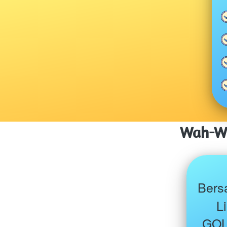
Wah-Wa
Bers
L
GOL