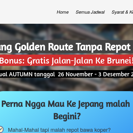
Home
Semua Jadwal
Syarat & K
pang Golden Route Tanpa Repo
Bonus: Gratis Jalan-Jalan Ke Brunei
wal AUTUMN tanggal 
26 November - 3 Desember 
Perna Ngga Mau Ke Jepang malah 
Begini?
Mahal-Mahal tapi malah repot bawa koper?