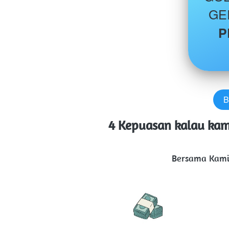
GE
P
B
`
4 Kepuasan kalau kamu
Bersama Kami 