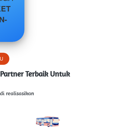
ET 
N-
LU
Partner Terbaik Untuk 
i realisasikan