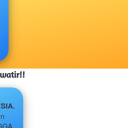
atir!! 
, PT WISATA HALAL INDONESIA. 
n 
GGA 