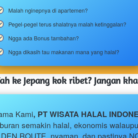
Malah nginepnya di apartemen?
Pegel-pegel terus shalatnya malah ketinggalan?
Ngga ada Bonus tambahan?
Ngga dikasih tau makanan mana yang halal?
h ke Jepang kok ribet? Jangan khaw
ama Kami
iburan semakin halal, ekonomis walaupu
DEN ROUTE, nyaman, dan pastinya N