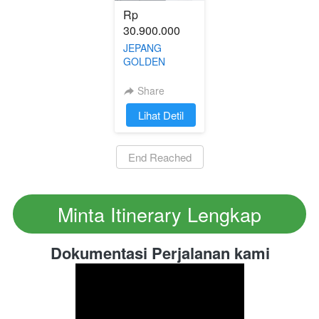
Rp 
30.900.000
JEPANG
GOLDEN
ROUTE
SHIRAKAWAGO
Share
| 23 - 28
`
Lihat Detil
JANUARI 2025
`
End Reached
Minta Itinerary Lengkap
`
Dokumentasi Perjalanan kami