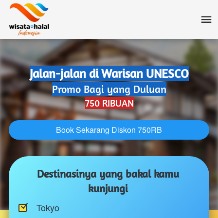
Jalan-jalan di Warisan UNESCO
Promo Bagi yang Duluan
750 RIBUAN
Book Sekarang Diskon 750RB
`
Destinasinya yang bakal kamu 
kunjungi 
Tokyo