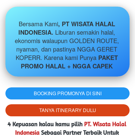
Bersama Kami
, PT WISATA HALAL 
INDONESIA. 
Liburan semakin halal, 
ekonomis walaupun GOLDEN ROUTE, 
nyaman, dan pastinya NGGA GERET 
KOPERR. Karena kami Punya 
PAKET 
PROMO HALAL + NGGA CAPEK 
BOOKING PROMONYA DI SINI
`
TANYA ITINERARY DULU
`
4 Kepuasan kalau kamu pilih 
PT. Wisata Halal 
Indonesia
Sebagai Partner Terbaik Untuk 