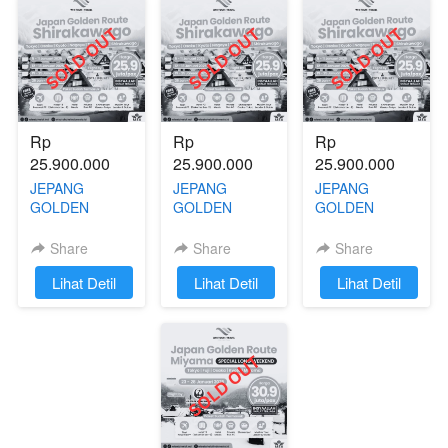
Rp 
Rp 
Rp 
25.900.000
25.900.000
25.900.000
JEPANG
JEPANG
JEPANG
GOLDEN
GOLDEN
GOLDEN
ROUTE
ROUTE
ROUTE
SHIRAKAWAGO
SHIRAKAWAGO
SHIRAKAWAGO
Share
Share
Share
| 19 - 25
| 12 - 18
| 5 - 11 Januari
`
Lihat Detil
`
Lihat Detil
`
Lihat Detil
Januari 2025
Januari 2025
2025