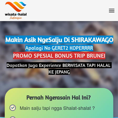
Makin Asik NgeSalju Di SHIRAKAWAGO
Apalagi No GERET2 KOPERRRR
PROMO SPESIAL BONUS TRIP BRUNEI
Dapatkan Juga Experience BERWISATA TAPI HALAL 
KE JEPANG
Pernah Ngerasain Hal Ini?
Main salju tapi ngga Shalat-shalat ?