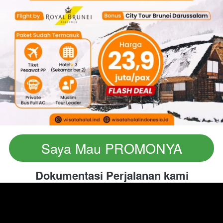
Saya Mau PROMONYA
`
Dokumentasi Perjalanan kami