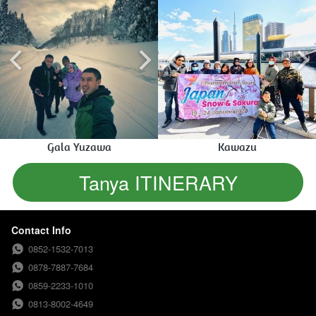
Gala Yuzawa
Kawazu
Tanya ITINERARY
`
Contact Info
0852-1532-7013
0878-7887-7684
0859-2233-1010
0813-8002-4649