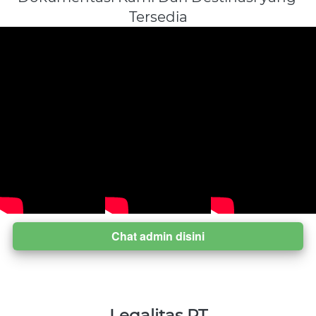
Tersedia
Chat admin disini
`
Legalitas PT