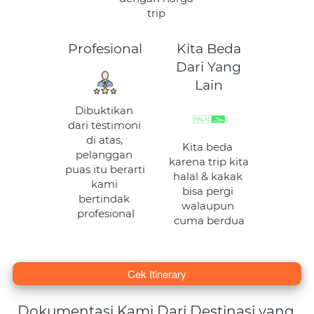
trip
Profesional
Kita Beda
Dari Yang
Lain
Dibuktikan 
dari testimoni 
di atas, 
Kita beda 
pelanggan 
karena trip kita 
puas itu berarti 
halal & kakak 
kami 
bisa pergi 
bertindak 
walaupun 
profesional
cuma berdua
`
Cek Itinerary
Dokumentasi Kami Dari Destinasi yang 