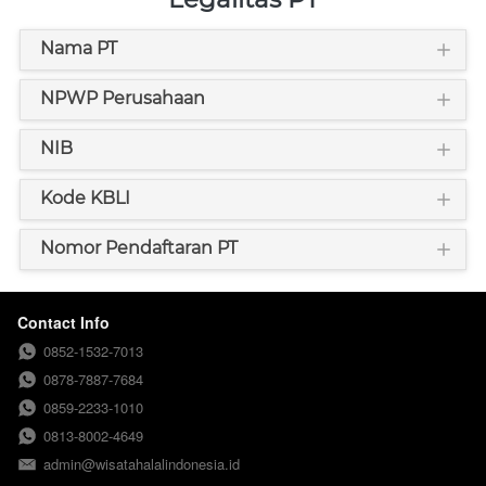
Nama PT
NPWP Perusahaan
NIB
Kode KBLI
Nomor Pendaftaran PT
Contact Info
0852-1532-7013
0878-7887-7684
0859-2233-1010
0813-8002-4649
admin@wisatahalalindonesia.id