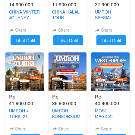
14.900.000
11.900.000
37.900.000
CHINA WINTER
CHINA HALAL
UMROH
JOURNEY -
TOUR
SPESIAL
BEIJING
(CHANGSHA -
LIBURAN
SHANGHAI
FENGHUANG -
AKHIR TAHUN
Share
Share
Share
HALAL 07 - 14
CHONGQING -
31 DESEMBER
`
Lihat Detil
`
Lihat Detil
`
Lihat Detil
JANUARI 2027
ZHANGJIAJIE)
2026 - 08
04 - 12
JANUARI 2027
SEPTEMBER
2026
Rp 
Rp 
Rp 
41.900.000
35.900.000
40.900.000
UMROH +
UMROH
MOST
TURKI 21
KONSORSIUM
MAGICAL
NOVEMBER -
MUTIARA HAJI
WINTER WEST
03 DESEMBER
02 - 10
EUROPE 24
Share
Share
Share
2026
NOVEMBER
DESEMBER