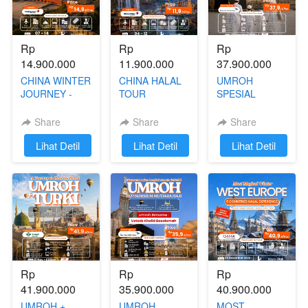
Rp 
Rp 
Rp 
14.900.000
11.900.000
37.900.000
CHINA WINTER
CHINA HALAL
UMROH
JOURNEY -
TOUR
SPESIAL
BEIJING
(CHANGSHA -
LIBURAN
SHANGHAI
FENGHUANG -
AKHIR TAHUN
Share
Share
Share
HALAL 07 - 14
CHONGQING -
31 DESEMBER
`
Lihat Detil
`
Lihat Detil
`
Lihat Detil
JANUARI 2027
ZHANGJIAJIE)
2026 - 08
04 - 12
JANUARI 2027
SEPTEMBER
2026
Rp 
Rp 
Rp 
41.900.000
35.900.000
40.900.000
UMROH +
UMROH
MOST