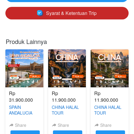
Syarat & Ketentuan Trip
`
Produk Lainnya
Rp 
Rp 
Rp 
31.900.000
11.900.000
11.900.000
SPAIN
CHINA HALAL
CHINA HALAL
ANDALUCIA
TOUR
TOUR
HALAL TRIP 13
(CHANGSA -
(CHONGQING -
- 22 JANUARY
CHONGQING -
FENGHUANG -
Share
Share
Share
2027
FENGHUANG -
ZHANGJIAJIE)