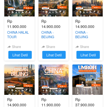
Rp 
Rp 
Rp 
11.900.000
14.900.000
14.900.000
CHINA HALAL
CHINA -
CHINA -
TOUR
BEIJING
BEIJING
(CHONGQING -
SHANGHAI
SHANGHAI
FENGHUANG -
HALAL 24 - 31
HALAL 23 - 30
Share
Share
Share
ZHANGJIAJIE)
JANUARI 2027
JANUARI 2027
`
Lihat Detil
`
Lihat Detil
`
Lihat Detil
24 JANUARI -
01 FEBRUARI
2027
Rp 
Rp 
Rp 
14.900.000
11.900.000
37.900.000