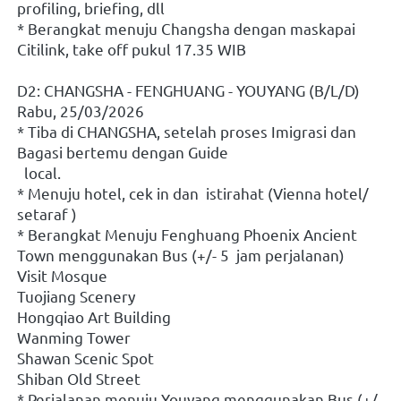
profiling, briefing, dll
* Berangkat menuju Changsha dengan maskapai 
Citilink, take off pukul 17.35 WIB
D2: CHANGSHA - FENGHUANG - YOUYANG (B/L/D)
Rabu, 25/03/2026
* Tiba di CHANGSHA, setelah proses Imigrasi dan 
Bagasi bertemu dengan Guide 
  local. 
* Menuju hotel, cek in dan  istirahat (Vienna hotel/ 
setaraf )
* Berangkat Menuju Fenghuang Phoenix Ancient 
Town menggunakan Bus (+/- 5  jam perjalanan)
Visit Mosque
Tuojiang Scenery 
Hongqiao Art Building
Wanming Tower
Shawan Scenic Spot
Shiban Old Street
* Perjalanan menuju Youyang menggunakan Bus (+/- 