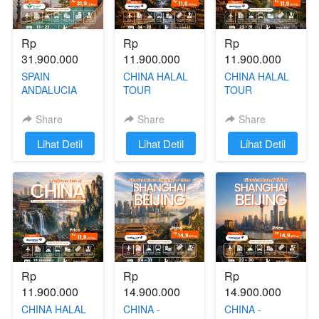
Rp 
Rp 
Rp 
31.900.000
11.900.000
11.900.000
SPAIN
CHINA HALAL
CHINA HALAL
ANDALUCIA
TOUR
TOUR
HALAL TRIP 13
(CHANGSA -
(CHONGQING -
- 22 JANUARY
CHONGQING -
FENGHUANG -
Share
Share
Share
2027
FENGHUANG -
ZHANGJIAJIE)
`
Lihat Detil
`
Lihat Detil
`
Lihat Detil
ZHANGJIAJIE)
23 - 31
14 - 22
JANUARI 2027
JANUARI 2027
Rp 
Rp 
Rp 
11.900.000
14.900.000
14.900.000
CHINA HALAL
CHINA -
CHINA -