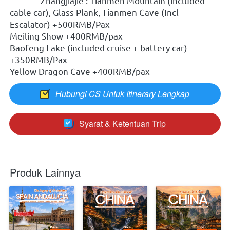
               Zhangjiajie : Tianmen Mountain (included 
cable car), Glass Plank, Tianmen Cave (Incl 
Escalator) +500RMB/Pax
Meiling Show +400RMB/pax
Baofeng Lake (included cruise + battery car) 
+350RMB/Pax
Yellow Dragon Cave +400RMB/pax
Hubungi CS Untuk Itinerary Lengkap
`
Syarat & Ketentuan Trip
`
Produk Lainnya