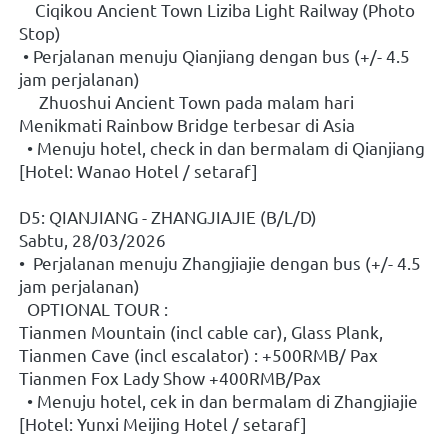
    Ciqikou Ancient Town Liziba Light Railway (Photo 
Stop)
 • Perjalanan menuju Qianjiang dengan bus (+/- 4.5 
jam perjalanan)
     Zhuoshui Ancient Town pada malam hari 
Menikmati Rainbow Bridge terbesar di Asia
  • Menuju hotel, check in dan bermalam di Qianjiang 
[Hotel: Wanao Hotel / setaraf]
D5: QIANJIANG - ZHANGJIAJIE (B/L/D)
Sabtu, 28/03/2026
•  Perjalanan menuju Zhangjiajie dengan bus (+/- 4.5 
jam perjalanan)
  OPTIONAL TOUR : 
Tianmen Mountain (incl cable car), Glass Plank, 
Tianmen Cave (incl escalator) : +500RMB/ Pax
Tianmen Fox Lady Show +400RMB/Pax
  • Menuju hotel, cek in dan bermalam di Zhangjiajie
[Hotel: Yunxi Meijing Hotel / setaraf]