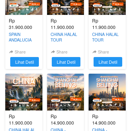
Rp 
Rp 
Rp 
31.900.000
11.900.000
11.900.000
SPAIN
CHINA HALAL
CHINA HALAL
ANDALUCIA
TOUR
TOUR
HALAL TRIP 13
(CHANGSA -
(CHONGQING -
- 22 JANUARY
CHONGQING -
FENGHUANG -
Share
Share
Share
2027
FENGHUANG -
ZHANGJIAJIE)
`
Lihat Detil
`
Lihat Detil
`
Lihat Detil
ZHANGJIAJIE)
23 - 31
14 - 22
JANUARI 2027
JANUARI 2027
Rp 
Rp 
Rp 
11.900.000
14.900.000
14.900.000
CHINA HALAL
CHINA -
CHINA -