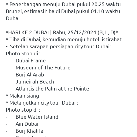
* Penerbangan menuju Dubai pukul 20.25 waktu 
Brunei, estimasi tiba di Dubai pukul 01.10 waktu 
Dubai
*HARI KE 2 DUBAI | Rabu, 25/12/2024 (B, L, D)*
* Tiba di Dubai, kemudian menuju hotel, istirahat
•  Setelah sarapan persiapan city tour Dubai:
Photo Stop di : 
-	Dubai Frame
-	Museum of The Future
-	Burj Al Arab
-	Jumeirah Beach
-	Atlantis the Palm at the Pointe
* Makan siang
* Melanjutkan city tour Dubai : 
Photo stop di : 
-	Blue Water Island
-	Ain Dubai
-	Burj Khalifa