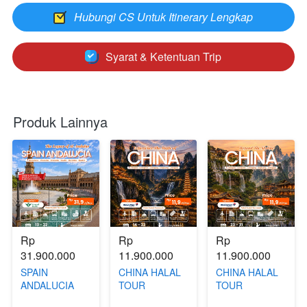
Hubungi CS Untuk Itinerary Lengkap
`
Syarat & Ketentuan Trip
`
Produk Lainnya
Rp 
Rp 
Rp 
31.900.000
11.900.000
11.900.000
SPAIN
CHINA HALAL
CHINA HALAL
ANDALUCIA
TOUR
TOUR
HALAL TRIP 13
(CHANGSA -
(CHONGQING -