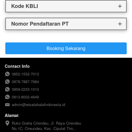
Kode KBLI
Nomor Pendaftaran PT
Booking Sekarang
`
Contact Info
0852-1532-7013
0878-7887-7684
0859-2233-1010
0813-8002-4649
admin@wisatahalalindonesia.id
Alamat
Ruko Graha Cirendeu, Jl. Raya Cirendeu 
No.1C, Cireundeu, Kec. Ciputat Tim., 