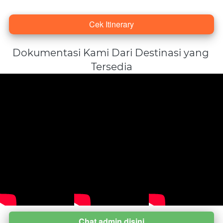
Cek Itinerary
`
Dokumentasi Kami Dari Destinasi yang 
Tersedia
Chat admin disini
`