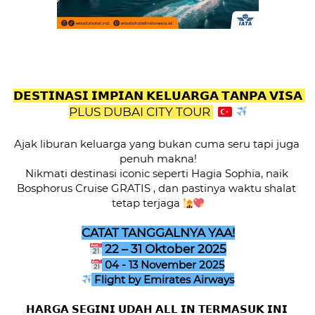
𝗗𝗘𝗦𝗧𝗜𝗡𝗔𝗦𝗜 𝗜𝗠𝗣𝗜𝗔𝗡 𝗞𝗘𝗟𝗨𝗔𝗥𝗚𝗔 𝗧𝗔𝗡𝗣𝗔 𝗩𝗜𝗦𝗔 
PLUS DUBAI CITY TOUR 
Ajak liburan keluarga yang bukan cuma seru tapi juga 
penuh makna!

Nikmati destinasi iconic seperti Hagia Sophia, naik 
Bosphorus Cruise GRATIS , dan pastinya waktu shalat 
tetap terjaga 
 22 – 31 Oktober 2025
 Flight by Emirates Airways
𝗛𝗔𝗥𝗚𝗔 𝗦𝗘𝗚𝗜𝗡𝗜 𝗨𝗗𝗔𝗛 𝗔𝗟𝗟 𝗜𝗡 𝗧𝗘𝗥𝗠𝗔𝗦𝗨𝗞 𝗜𝗡𝗜 