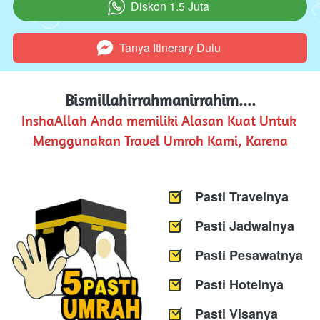
Diskon 1.5 Juta
`
Tanya Itinerary Dulu
`
Bismillahirrahmanirrahim....​
InshaAllah Anda memiliki Alasan Kuat Untuk 
Menggunakan Travel Umroh Kami, Karena
Pasti Travelnya
Pasti Jadwalnya
Pasti Pesawatnya
Pasti Hotelnya
Pasti Visanya