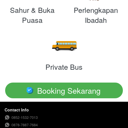
Sahur & Buka
Perlengkapan
Puasa
Ibadah
Private Bus
Booking Sekarang
`
Contact Info
0852-1532-7013
0878-7887-7684