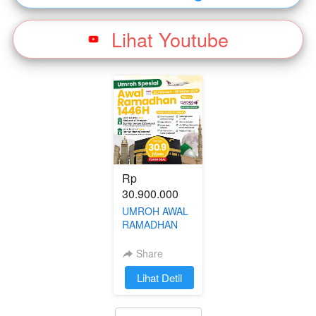
Lihat Youtube
`
Rp 
30.900.000
UMROH AWAL
RAMADHAN
1446H TGL
26FEB -
Share
06MAR 2025
`
Lihat Detil