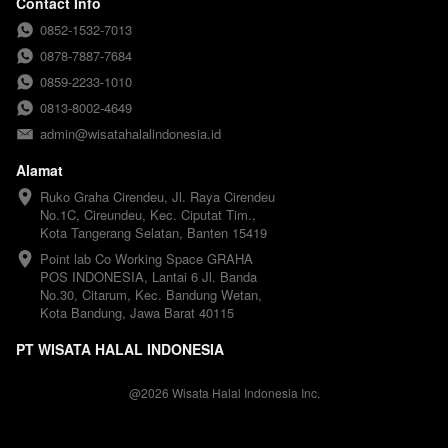
DUNES 13 - 18
Contact Info
AGUSTUS 2026
0852-1532-7013
0878-7887-7684
0859-2233-1010
0813-8002-4649
admin@wisatahalalindonesia.id
Alamat
Ruko Graha Cirendeu, Jl. Raya Cirendeu 
No.1C, Cireundeu, Kec. Ciputat Tim., 
Kota Tangerang Selatan, Banten 15419
Point lab Co Working Space GRAHA 
POS INDONESIA, Lantai 6 Jl. Banda 
No.30, Citarum, Kec. Bandung Wetan, 
Kota Bandung, Jawa Barat 40115
PT WISATA HALAL INDONESIA
@
2026
Wisata Halal Indonesia Inc.