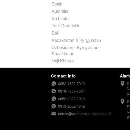
Spain
Australia
Sri Lanka
Tour Domestik
Bali
Kazakhstan & Kyrgyzstan
Uzbekistan - Kyrgyzstan -
Kazakhstan
Haji Khusus
Contact Info
Alam
0852-1532-7013
R
N
0878-7887-7684
K
0859-2233-1010
P
0813-8002-4649
P
N
admin@wisatahalalindonesia.id
K