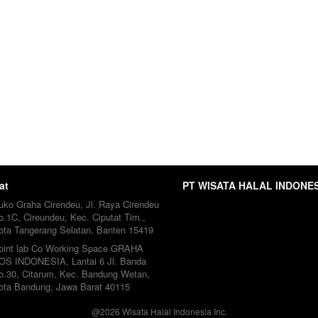
at
PT WISATA HALAL INDONE
uko Graha Cirendeu, Jl. Raya Cirendeu 
o.1C, Cireundeu, Kec. Ciputat Tim., 
ota Tangerang Selatan, Banten 15419
oint lab Co Working Space GRAHA 
OS INDONESIA, Lantai 6 Jl. Banda 
o.30, Citarum, Kec. Bandung Wetan, 
ota Bandung, Jawa Barat 40115
@
2026
Wisata Halal Indonesia Inc.