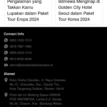
Pengalaman yang
Istimewa Menginap di
Takkan Kamu
Golden City Hotel
Lupakan dalam Paket
Seoul dalam Paket
Tour Eropa 2024
Tour Korea 2024
Contact Info
0852-1532-7013
0878-7887-7684
0859-2233-1010
0813-8002-4649
admin@wisatahalalindonesia.id
Alamat
Ruko Graha Cirendeu, Jl. Raya Cirendeu 
No.1C, Cireundeu, Kec. Ciputat Tim., 
Kota Tangerang Selatan, Banten 15419
Point lab Co Working Space GRAHA 
POS INDONESIA, Lantai 6 Jl. Banda 
No.30, Citarum, Kec. Bandung Wetan, 